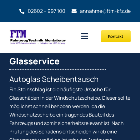
Zum
02602 – 997 100
annahme@ftm-kfz.de
Inhalt
springen
Kontakt
Toggle
Navigation
KFZ-Inspektion
Glasservice
Service
Autoglas Scheibentausch
Ein Steinschlag ist die häufigste Ursache für
Verkauf
Glasschäden in der Windschutzscheibe. Dieser sollte
möglichst schnell behoben werden, da die
Windschutzscheibe ein tragendes Bauteil des
Fahrzeugs und somit sicherheitsrelevant ist. Nach
Prüfung des Schadens entscheiden wir ob eine