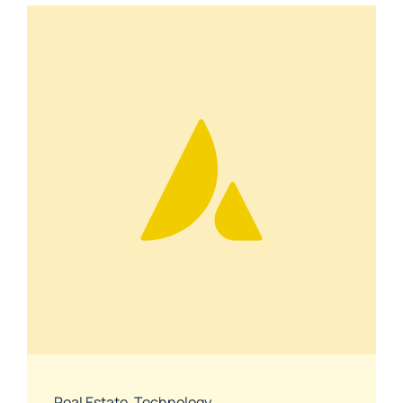
Real Estate
,
Technology