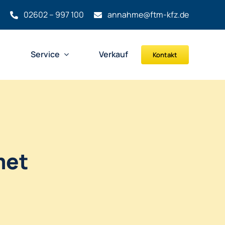
02602 – 997 100
annahme@ftm-kfz.de
n
Service
Verkauf
Kontakt
met